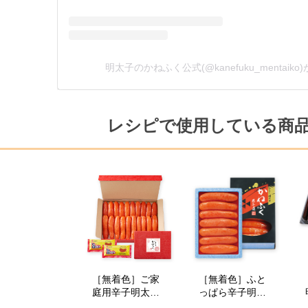
明太子のかねふく公式(@kanefuku_mentai
レシピで使用している商
［無着色］ご家
［無着色］ふと
庭用辛子明太子
っぱら辛子明太
一本物L～2Lサイ
子700g