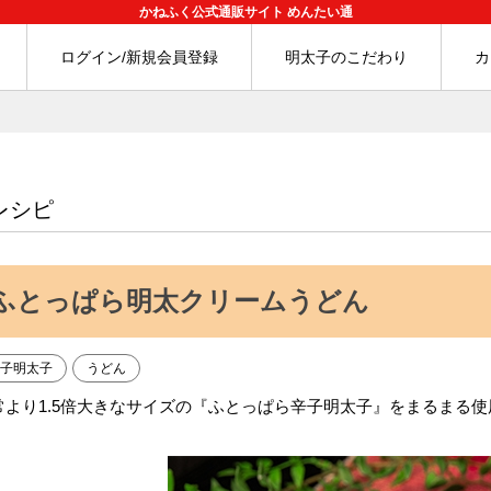
かねふく公式通販サイト めんたい通
ログイン/新規会員登録
明太子のこだわり
カ
レシピ
ふとっぱら明太クリームうどん
辛子明太子
うどん
常より1.5倍大きなサイズの『ふとっぱら辛子明太子』をまるまる