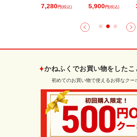
ズ 1kg (旨だれ2
7,280
5,900
円
(税込)
円
(税込)
個付き)
かねふくでお買い物をしたこ
初めてのお買い物で使えるお得なクー