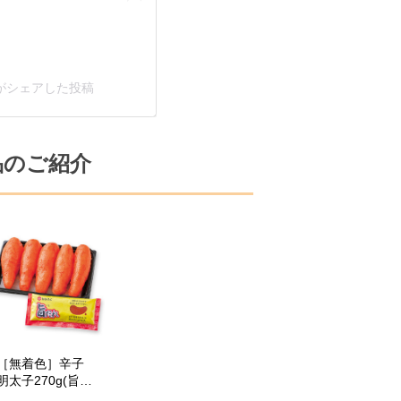
ko)がシェアした投稿
品のご紹介
［無着色］辛子
明太子270g(旨だ
れ付き)